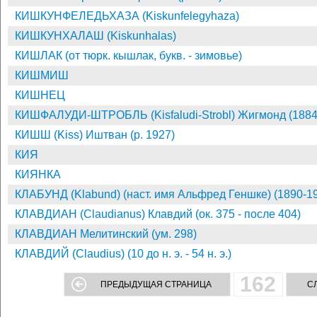
КИШКУНФЕЛЕДЬХАЗА (Kiskunfelegyhaza)
КИШКУНХАЛАШ (Kiskunhalas)
КИШЛАК (от тюрк. кышлак, букв. - зимовье)
КИШМИШ
КИШНЕЦ
КИШФАЛУДИ-ШТРОБЛЬ (Kisfaludi-Strobl) Жигмонд (1884
КИШШ (Kiss) Иштван (р. 1927)
КИЯ
КИЯНКА
КЛАБУНД (Klabund) (наст. имя Альфред Геншке) (1890-1
КЛАВДИАН (Claudianus) Клавдий (ок. 375 - после 404)
КЛАВДИАН Мелитинский (ум. 298)
КЛАВДИЙ (Claudius) (10 до н. э. - 54 н. э.)
162
ПРЕДЫДУЩАЯ СТРАНИЦА
С