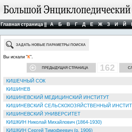
Главная страница ||
А
Б
В
Г
Д
Е
Ж
З
И
Й
ЗАДАТЬ НОВЫЕ ПАРАМЕТРЫ ПОИСКА
Вы искали "
К
".
162
ПРЕДЫДУЩАЯ СТРАНИЦА
С
КИШЕЧНЫЙ СОК
КИШИНЕВ
КИШИНЕВСКИЙ МЕДИЦИНСКИЙ ИНСТИТУТ
КИШИНЕВСКИЙ СЕЛЬСКОХОЗЯЙСТВЕННЫЙ ИНСТИТ
КИШИНЕВСКИЙ УНИВЕРСИТЕТ
КИШКИН Николай Михайлович (1864-1930)
КИШКИН Сергей Тимофеевич (р. 1906)