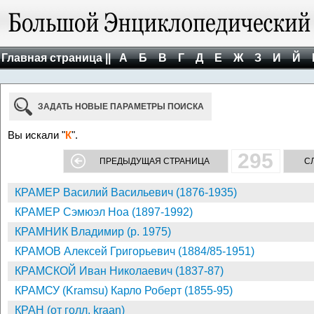
Главная страница ||
А
Б
В
Г
Д
Е
Ж
З
И
Й
ЗАДАТЬ НОВЫЕ ПАРАМЕТРЫ ПОИСКА
Вы искали "
К
".
295
ПРЕДЫДУЩАЯ СТРАНИЦА
С
КРАМЕР Василий Васильевич (1876-1935)
КРАМЕР Сэмюэл Ноа (1897-1992)
КРАМНИК Владимир (р. 1975)
КРАМОВ Алексей Григорьевич (1884/85-1951)
КРАМСКОЙ Иван Николаевич (1837-87)
КРАМСУ (Kramsu) Карло Роберт (1855-95)
КРАН (от голл. kraan)