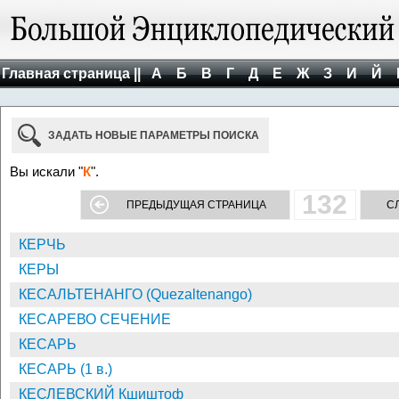
Главная страница ||
А
Б
В
Г
Д
Е
Ж
З
И
Й
ЗАДАТЬ НОВЫЕ ПАРАМЕТРЫ ПОИСКА
Вы искали "
К
".
132
ПРЕДЫДУЩАЯ СТРАНИЦА
С
КЕРЧЬ
КЕРЫ
КЕСАЛЬТЕНАНГО (Quezaltenango)
КЕСАРЕВО СЕЧЕНИЕ
КЕСАРЬ
КЕСАРЬ (1 в.)
КЕСЛЕВСКИЙ Кшиштоф