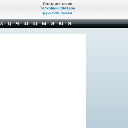
Смотрите также
Толковый словарь
русского языка
Х
Ц
Ч
Ш
Щ
Ы
Э
Ю
Я