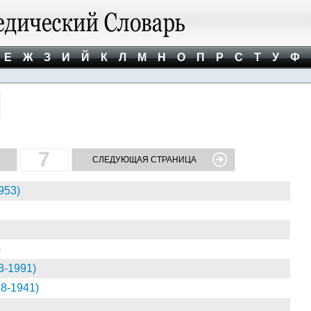
Е
Ж
З
И
Й
К
Л
М
Н
О
П
Р
С
Т
У
Ф
7
СЛЕДУЮЩАЯ СТРАНИЦА
953)
)
-1991)
8-1941)