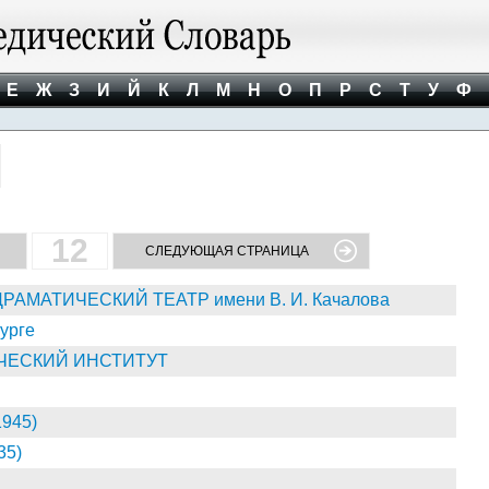
Е
Ж
З
И
Й
К
Л
М
Н
О
П
Р
С
Т
У
Ф
12
СЛЕДУЮЩАЯ СТРАНИЦА
МАТИЧЕСКИЙ ТЕАТР имени В. И. Качалова
урге
ЧЕСКИЙ ИНСТИТУТ
1945)
35)