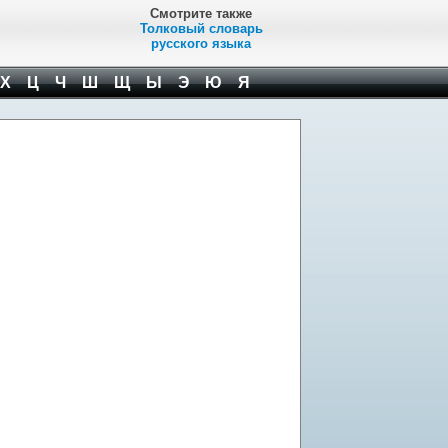
Смотрите также
Толковый словарь
русского языка
Х
Ц
Ч
Ш
Щ
Ы
Э
Ю
Я