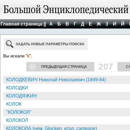
Главная страница ||
А
Б
В
Г
Д
Е
Ж
З
И
Й
ЗАДАТЬ НОВЫЕ ПАРАМЕТРЫ ПОИСКА
Вы искали "
К
".
207
ПРЕДЫДУЩАЯ СТРАНИЦА
С
КОЛОДКЕВИЧ Николай Николаевич (1849-84)
КОЛОДКИ
КОЛОДЯЖИН
КОЛОК
"КОЛОКОЛ"
КОЛОКОЛ
КОЛОКОЛА (нем. Glocken, итал. campane)