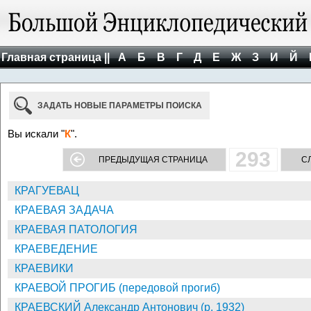
Главная страница ||
А
Б
В
Г
Д
Е
Ж
З
И
Й
ЗАДАТЬ НОВЫЕ ПАРАМЕТРЫ ПОИСКА
Вы искали "
К
".
293
ПРЕДЫДУЩАЯ СТРАНИЦА
С
КРАГУЕВАЦ
КРАЕВАЯ ЗАДАЧА
КРАЕВАЯ ПАТОЛОГИЯ
КРАЕВЕДЕНИЕ
КРАЕВИКИ
КРАЕВОЙ ПРОГИБ (передовой прогиб)
КРАЕВСКИЙ Александр Антонович (р. 1932)