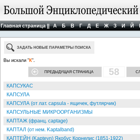
Главная страница ||
А
Б
В
Г
Д
Е
Ж
З
И
Й
ЗАДАТЬ НОВЫЕ ПАРАМЕТРЫ ПОИСКА
Вы искали "
К
".
58
ПРЕДЫДУЩАЯ СТРАНИЦА
С
КАПСУКАС
КАПСУЛА
КАПСУЛА (от лат. capsula - ящичек, футлярчик)
КАПСУЛЬНЫЕ МИКРООРГАНИЗМЫ
КАПТАЖ (франц. captage)
КАПТАЛ (от нем. Kaptalband)
КАПТЕЙН (Kapteyn) Якобус Корнелис (1851-1922)