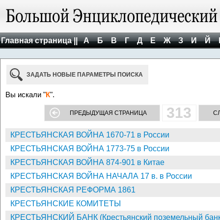
Главная страница ||
А
Б
В
Г
Д
Е
Ж
З
И
Й
ЗАДАТЬ НОВЫЕ ПАРАМЕТРЫ ПОИСКА
Вы искали "
К
".
313
ПРЕДЫДУЩАЯ СТРАНИЦА
С
КРЕСТЬЯНСКАЯ ВОЙНА 1670-71 в России
КРЕСТЬЯНСКАЯ ВОЙНА 1773-75 в России
КРЕСТЬЯНСКАЯ ВОЙНА 874-901 в Китае
КРЕСТЬЯНСКАЯ ВОЙНА НАЧАЛА 17 в. в России
КРЕСТЬЯНСКАЯ РЕФОРМА 1861
КРЕСТЬЯНСКИЕ КОМИТЕТЫ
КРЕСТЬЯНСКИЙ БАНК (Крестьянский поземельный банк