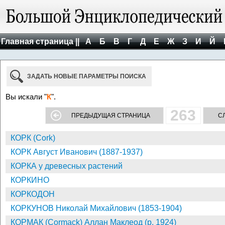
Главная страница ||
А
Б
В
Г
Д
Е
Ж
З
И
Й
ЗАДАТЬ НОВЫЕ ПАРАМЕТРЫ ПОИСКА
Вы искали "
К
".
263
ПРЕДЫДУЩАЯ СТРАНИЦА
С
КОРК (Cork)
КОРК Август Иванович (1887-1937)
КОРКА у древесных растений
КОРКИНО
КОРКОДОН
КОРКУНОВ Николай Михайлович (1853-1904)
КОРМАК (Cormack) Аллан Маклеод (р. 1924)