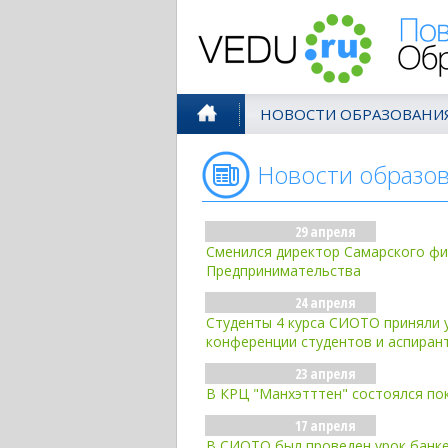
Поволжск
НОВОСТИ ОБРАЗОВАНИ
Новости образо
29 апреля
Сменился директор Самарского ф
Предпринимательства
24 апреля
Студенты 4 курса СИОТО приняли у
конференции студентов и аспиран
23 апреля
В КРЦ "Манхэтттен" состоялся по
17 апреля
В СИОТО был проведен урок банке