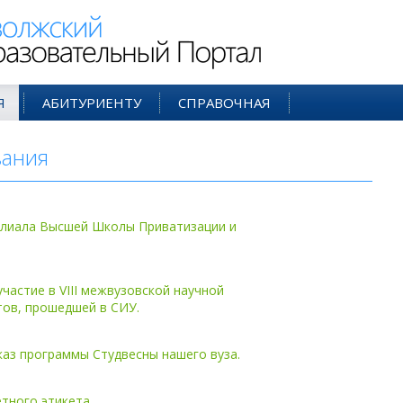
ий Образовательный Портал
Я
АБИТУРИЕНТУ
СПРАВОЧНАЯ
вания
- апр'02
илиала Высшей Школы Приватизации и
частие в VIII межвузовской научной
тов, прошедшей в СИУ.
каз программы Студвесны нашего вуза.
тного этикета.