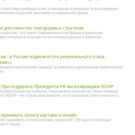
подготовку руководителей, отвечающих в регионах за координацию
спечению отраслей экономики и социальной сферы
и для клиентов: платформы и стратегии
е работает, что умеет современная платформа управления
ма лояльности становится источником данных о клиентах...
ков - в России подвели итоги регионального этапа
пикс»
ценивали выполнение заданий, а помогали в организации чемпионатов
ев
 При поддержке Президента РФ мы возвращаем ВОИР
зобретательства и научно-технического творчества. Вице-премьер
тус ВОИР – не только знак доверия, но и серьезная ответственность
к принимать оплату картами и онлайн
нг, принимать оплату картами, через сайт, QR-код и платёжные
нк и тариф...