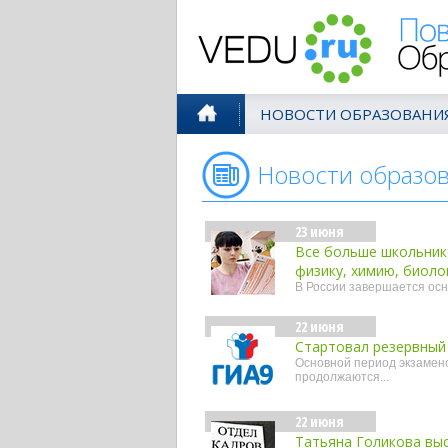
Поволжск
НОВОСТИ ОБРАЗОВАНИ
Новости образо
23 июня
Все больше школьник
физику, химию, биол
В России завершается осн
22 июня
Стартовал резервный 
Основной период экзамено
продолжаются...
22 июня
Татьяна Голикова вы