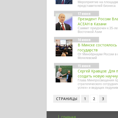
Мероприятие на площадке
представителей бизнеса
17 июня
Президент России Вл
АСЕАН в Казани
Саммит приурочен к 35-ле
Восточной Азии
16 июня
В Минске состоялось
государств
От Минобрнауки России в 
Могилевский
15 июня
Сергей Кравцов: Для 
создать новую научн
Глава Минпросвещения пр
стратегического сотрудни
успех» и ведущих педунив
СТРАНИЦЫ
1
2
3
ГЛАВНАЯ