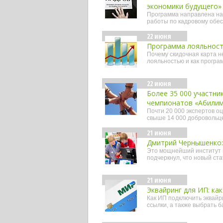
экономики будущего»
Программа направлена на 
работы по кадровому обе
22 июня
Программа лояльност
Почему скидочная карта н
лояльностью и как програм
22 июня
Более 35 000 участни
чемпионатов «Абилим
Почти 20 000 экспертов о
свыше 14 000 добровольц
21 июня
Дмитрий Чернышенко:
Это мощнейший институт и
подчеркнул, что новый ста
21 июня
Эквайринг для ИП: ка
Как ИП подключить эквайри
ссылки, а также выбрать ба