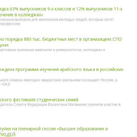
ядка 63% выпускников 9-х классов и 12% выпускников 11-х
учение в колледжах»
знанным выбором для миллионов молодых людей, которые хотят
 профессию
о порядка 880 тыс. бюджетных мест в организациях СПО
узах
тартовала приемная кампания в университетах, колледжах и
рждена программа изучения арабского языка в российских
ного обмена ежегодно эмиратские школьники посещают Россию, а
– ОАЭ
йского фестиваля студенческих семей
едатель Совета Федерации Валентина Матвиенко приняли участие в
упил на пленарной сессии «Высшее образование и
 ЛЮДЕЙ