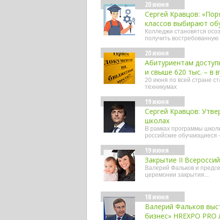
20 июня
Сергей Кравцов: «Пор
классов выбирают об
Колледжи становятся осо
получить востребованную
20 июня
Абитуриентам доступн
и свыше 620 тыс. – в в
20 июня по всей стране с
техникумах
19 июня
Сергей Кравцов: Утве
школах
В рамках программы школь
российские обучающиеся 
19 июня
Закрытие II Всеросси
Валерий Фальков и предс
церемонии закрытия...
18 июня
Валерий Фальков выст
бизнес» HREXPO PRO