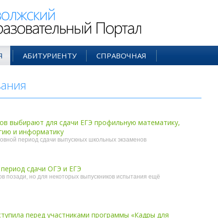
ий Образовательный Портал
Я
АБИТУРИЕНТУ
СПРАВОЧНАЯ
вания
- июн'26
ов выбирают для сдачи ЕГЭ профильную математику,
огию и информатику
овной период сдачи выпускных школьных экзаменов
период сдачи ОГЭ и ЕГЭ
в позади, но для некоторых выпускников испытания ещё
ступила перед участниками программы «Кадры для