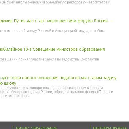
 Высшей школы экономики объединило ректоров университетов и
адимир Путин дал старт мероприятиям форума Россия —
тию отношений между Россией и Ассоциацией государств Юго-
 юбилейное 10-е Совещание министров образования
совещании принял участие замглавы ведомства Константин
подготовки нового поколения педагогов мы ставим задачу
ую школу
инял участие в семинаре-совещании, посвященном вопросам
чества Минпросвещения России, образовательного фонда «Талант и
ерситетов страны
БИЗНЕС ОБРАЗОВАНИЕ
ПАРТНЕРЫ ПРОЕКТА