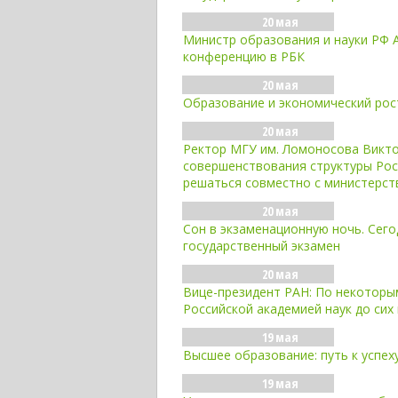
20 мая
Министр образования и науки РФ А
конференцию в РБК
20 мая
Образование и экономический рос
20 мая
Ректор МГУ им. Ломоносова Викто
совершенствования структуры Рос
решаться совместно с министерст
20 мая
Сон в экзаменационную ночь. Сего
государственный экзамен
20 мая
Вице-президент РАН: По некоторы
Российской академией наук до сих
19 мая
Высшее образование: путь к успеху
19 мая