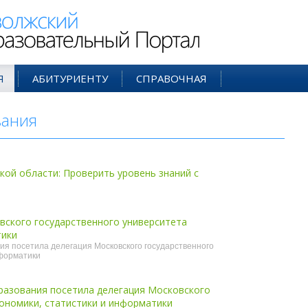
ий Образовательный Портал
Я
АБИТУРИЕНТУ
СПРАВОЧНАЯ
вания
- май'05
ой области: Проверить уровень знаний с
ского государственного университета
тики
ия посетила делегация Московского государственного
нформатики
разования посетила делегация Московского
кономики, статистики и информатики