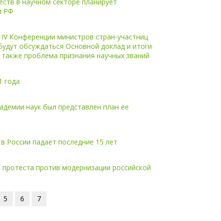
ств в научном секторе планирует
и РФ
 IV Конференции министров стран-участниц
будут обсуждаться Основной доклад и итоги
 также проблема признания научных званий
1 года
адемии наук был представлен план ее
в России падает последние 15 лет
 протеста против модернизации российской
5
6
7