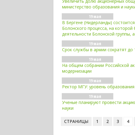
Увеличить долю акционерных обще
министерство образования и наук
19 мая
В Бергене (Нидерланды) состоится
Болонского процесса, на которой 
деятельности Болонской группы, а
19 мая
Срок службы в армии сократят до 
19 мая
На общем собрании Российской ак
модернизации
19 мая
Ректор МГУ: уровень образования 
19 мая
Ученые планируют провести акцию
науки
СТРАНИЦЫ
1
2
3
4