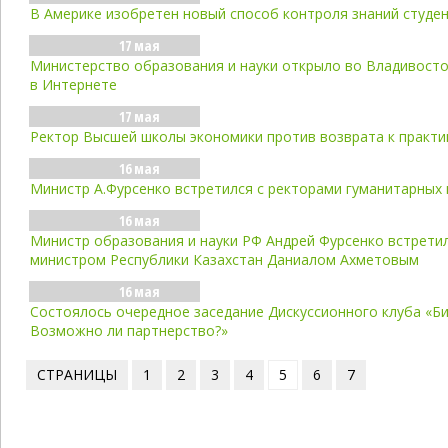
В Америке изобретен новый способ контроля знаний студе
17 мая
Министерство образования и науки открыло во Владивост
в Интернете
17 мая
Ректор Высшей школы экономики против возврата к практи
16 мая
Министр А.Фурсенко встретился с ректорами гуманитарных 
16 мая
Министр образования и науки РФ Андрей Фурсенко встретил
министром Республики Казахстан Даниалом Ахметовым
16 мая
Cостоялось очередное заседание Дискуссионного клуба «Би
Возможно ли партнерство?»
СТРАНИЦЫ
1
2
3
4
5
6
7