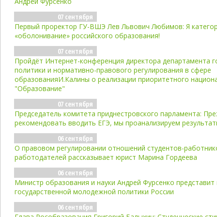
Андрей Фурсенко
07 сентября
Первый проректор ГУ-ВШЭ Лев Львович Любимов: Я категор
«оболонивание» российского образования!
07 сентября
Пройдёт Интернет-конференция директора департамента г
политики и нормативно-правового регулирования в сфере
образованияИ.Калины о реализации приоритетного национ
"Образование"
07 сентября
Председатель комитета приднестровского парламента: Пр
рекомендовать вводить ЕГЭ, мы проанализируем результат
06 сентября
О правовом регулировании отношений студентов-работнико
работодателей рассказывает юрист Марина Гордеева
06 сентября
Министр образования и науки Андрей Фурсенко представит
государственной молодежной политики России
06 сентября
Глава Рособразования Григорий Балыхин: Студенческие сти