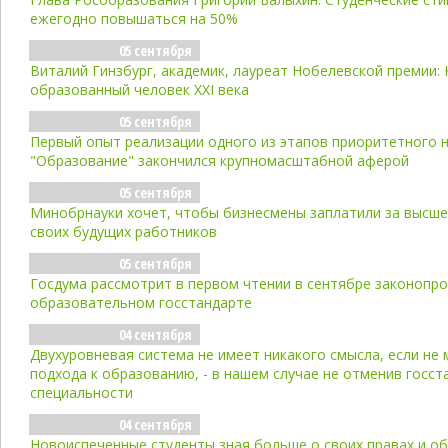
ежегодно повышаться на 50%
05 сентября
Виталий Гинзбург, академик, лауреат Нобелевской премии: 
образованный человек XXI века
05 сентября
Первый опыт реализации одного из этапов приоритетного 
"Образование" закончился крупномасштабной аферой
05 сентября
Минобрнауки хочет, чтобы бизнесмены заплатили за высш
своих будущих работников
05 сентября
Госдума рассмотрит в первом чтении в сентябре законопро
образовательном госстандарте
04 сентября
Двухуровневая система не имеет никакого смысла, если не
подхода к образованию, - в нашем случае не отменив госс
специальности
04 сентября
Новоиспеченные студенты зная больше о своих правах и об