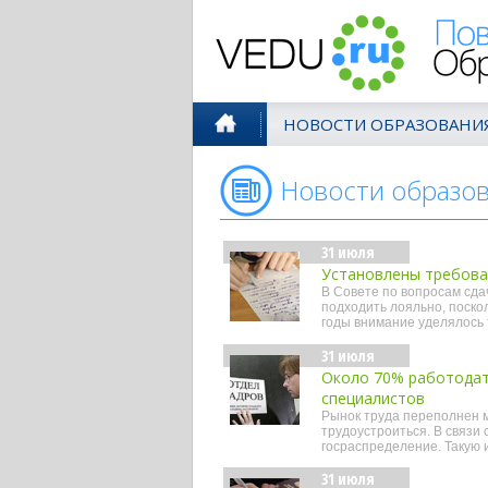
Поволжск
НОВОСТИ ОБРАЗОВАНИ
Новости образо
31 июля
Установлены требова
В Совете по вопросам сдач
подходить лояльно, поскол
годы внимание уделялось 
31 июля
Около 70% работодат
специалистов
Рынок труда переполнен м
трудоустроиться. В связи
госраспределение. Такую
31 июля