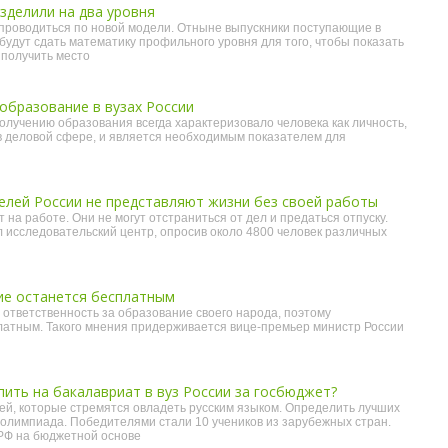
зделили на два уровня
проводиться по новой модели. Отныне выпускники поступающие в
будут сдать математику профильного уровня для того, чтобы показать
 получить место
образование в вузах России
олучению образования всегда характеризовало человека как личность,
в деловой сфере, и является необходимым показателем для
елей России не представляют жизни без своей работы
на работе. Они не могут отстраниться от дел и предаться отпуску.
 исследовательский центр, опросив около 4800 человек различных
е останется бесплатным
 ответственность за образование своего народа, поэтому
латным. Такого мнения придерживается вице-премьер министр России
пить на бакалавриат в вуз России за госбюджет?
й, которые стремятся овладеть русским языком. Определить лучших
олимпиада. Победителями стали 10 учеников из зарубежных стран.
 РФ на бюджетной основе