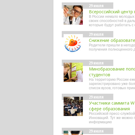
29 июля
Всероссийский центр 
В России немало молодых 
своих способностей в дал
которые будут работать с
29 июля
Снижение образовате
Родители пришли в негодов
получения полноценного 
29 июля
Минобразование попол
студентов
На территорию России еж
зарегистрировано уже бол
список вузов, готовых при
29 июля
Участники саммита WI
сфере образования
Российской пресс-службой
Инноваций. Тут же можно 
информацию
29 июля