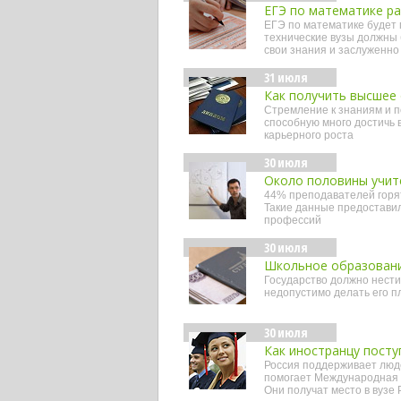
ЕГЭ по математике ра
ЕГЭ по математике будет 
технические вузы должны 
свои знания и заслуженно
31 июля
Как получить высшее 
Стремление к знаниям и п
способную много достичь 
карьерного роста
30 июля
Около половины учит
44% преподавателей горят 
Такие данные предоставил
профессий
30 июля
Школьное образовани
Государство должно нести
недопустимо делать его п
30 июля
Как иностранцу посту
Россия поддерживает люде
помогает Международная 
Они получат место в вузе