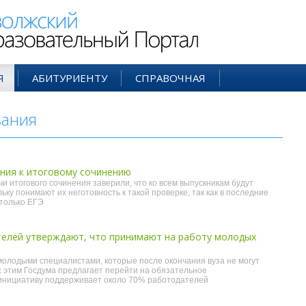
ий Образовательный Портал
Я
АБИТУРИЕНТУ
СПРАВОЧНАЯ
вания
- июл'14
ния к итоговому сочинению
и итогового сочинения заверили, что ко всем выпускникам будут
ьку понимают их неготовность к такой проверке, так как в последние
только ЕГЭ
елей утверждают, что принимают на работу молодых
олодыми специалистами, которые после окончания вуза не могут
 с этим Госдума предлагает перейти на обязательное
 инициативу поддерживает около 70% работодателей