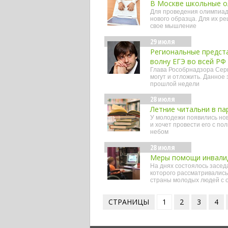
В Москве школьные о
Для проведения олимпиад 
нового образца. Для их р
свое мышление
29 июля
Региональные предст
волну ЕГЭ во всей РФ
Глава Рособрнадзора Серг
могут и отложить. Данное
прошлой недели
28 июля
Летние читальни в п
У молодежи появились нов
и хочет провести его с по
небом
28 июля
Меры помощи инвалид
На днях состоялось засед
которого рассматривалис
страны молодых людей с 
СТРАНИЦЫ
1
2
3
4