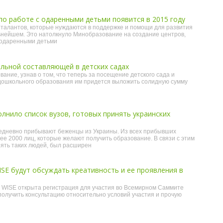
по работе с одаренными детьми появится в 2015 году
талантов, которые нуждаются в поддержке и помощи для развития
ьнейшем. Это натолкнуло Минобразование на создание центров,
 одаренными детьми
льной составляющей в детских садах
ание, узнав о том, что теперь за посещение детского сада и
дошкольного образования им придется выложить солидную сумму
нило список вузов, готовых принять украинских
едневно прибывают беженцы из Украины. Из всех прибывших
ее 2000 лиц, которые желают получить образование. В связи с этим
нять таких людей, был расширен
SE будут обсуждать креативность и ее проявления в
 WISE открыта регистрация для участия во Всемирном Саммите
получить консультацию относительно условий участия и прочую