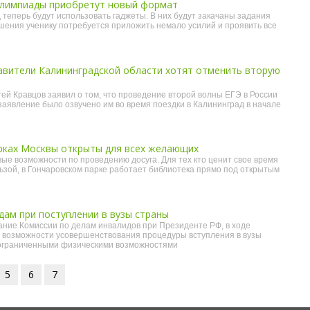
лимпиады приобретут новый формат
теперь будут использовать гаджеты. В них будут закачаны задания
ешения ученику потребуется приложить немало усилий и проявить все
авители Калининградской области хотят отменить вторую
ей Кравцов заявил о том, что проведение второй волны ЕГЭ в России
 заявление было озвучено им во время поездки в Калининград в начале
арках Москвы открыты для всех желающих
ые возможности по проведению досуга. Для тех кто ценит свое время
льзой, в Гончаровском парке работает библиотека прямо под открытым
ам при поступлении в вузы страны
ание Комиссии по делам инвалидов при Президенте РФ, в ходе
ь возможности усовершенствования процедуры вступления в вузы
ограниченными физическими возможностями
5
6
7