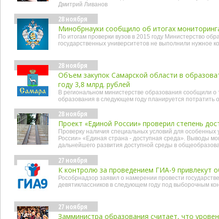
Дмитрий Ливанов
28 ноября
Минобрнауки сообщило об итогах мониторинг
По итогам проверки вузов в 2015 году Министерство обр
государственных университетов не выполнили нужное к
28 ноября
Объем закупок Самарской области в образова
году 3,8 млрд. рублей
В региональном министерстве образования сообщили о т
образования в следующем году планируется потратить о
28 ноября
Проект «Единой России» проверил степень дос
Проверку наличия специальных условий для особенных 
России» «Единая страна - доступная среда». Выводы мо
дальнейшего развития доступной среды в общеобразов
27 ноября
К контролю за проведением ГИА-9 привлекут 
Рособрнадзор заявил о намерении провести государств
девятиклассников в следующем году под выборочным к
27 ноября
Замминистра образования считает, что урове