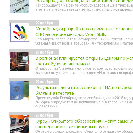
Рособрнадзор сообщил о приостановлении дей
Как сообщается на сайте Рособрнадзора, еще в трех ву
а четыре учебных заведения частично лишились аккред
29 ноября
Минобрнауки разработало примерные основн
СПО на основе методик WorldSkills
Стандарты разработал Государственный институт новых 
устанавливают новые требования к технологиям и мате
29 ноября
В регионах планируется открыть центры по ме
части обучения инвалидов
О намерении Минобрнауки открыть соответствующие цен
ходе своего участие в конференции «Инклюзивное про
29 ноября
Результаты девятиклассников в ГИА по выбор
баллы в аттестате
Пресс-служба Рособрнадзора сообщает, что в 2016 году
выборным предметам не повлияют на выставление отмет
образовании
29 ноября
Курсы «Открытого образования» могут замени
преподаваемые дисциплины в вузах
Об этом в рамках заседания Совета по открытому образ