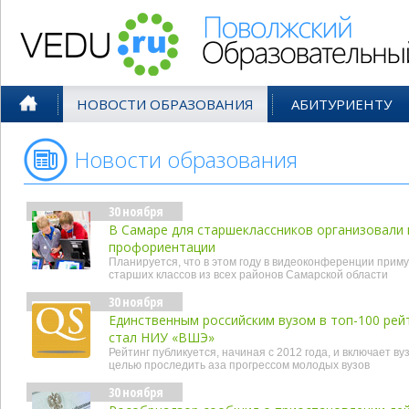
Поволжский Образовательный По
НОВОСТИ ОБРАЗОВАНИЯ
АБИТУРИЕНТУ
Новости образования
- ноя'15
30 ноября
В Самаре для старшеклассников организовали
профориентации
Планируется, что в этом году в видеоконференции приму
старших классов из всех районов Самарской области
30 ноября
Единственным российским вузом в топ-100 рей
стал НИУ «ВШЭ»
Рейтинг публикуется, начиная с 2012 года, и включает ву
целью проследить аза прогрессом молодых вузов
30 ноября