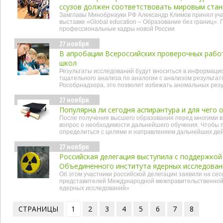
ссузов должен соответствовать мировым ста
Замглавы Минобрнауки РФ Александр Климов принял уча
выставке «Global education – Образование без границ». 
профессиональные кадры новой России
27 ноября
В апробации Всероссийских проверочных работ
школ
Результаты исследований будут вноситься в информаци
тщательного анализа по аналогии с анализом результат
Рособрнадзора, это позволит избежать аномальных рез
27 ноября
Популярна ли сегодня аспирантура и для чего 
После получения высшего образования перед многими 
вопрос о необходимости дальнейшего обучения. Чтобы 
определиться с целями и направлением дальнейших де
27 ноября
Российская делегация выступила с поддержко
Объединенного института ядерных исследован
Об этом участники российской делегации заявили на се
представителей Международной межправительственной
ядерных исследований»
СТРАНИЦЫ
1
2
3
4
5
6
7
8