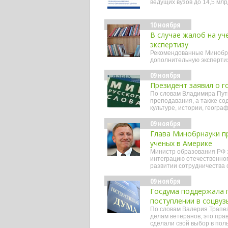
ведущих вузов до 14,5 млрд.
10 ноября
В случае жалоб на уч
экспертизу
Рекомендованные Минобрн
дополнительную экспертиз
09 ноября
Президент заявил о г
По словам Владимира Пути
преподавания, а также со
культуре, истории, географ
09 ноября
Глава Минобрнауки пр
ученых в Америке
Министр образования РФ з
интеграцию отечественног
развитии сотрудничества 
09 ноября
Госдума поддержала 
поступлении в соцвуз
По словам Валерия Трапезн
делам ветеранов, это пра
сделали свой выбор в пол