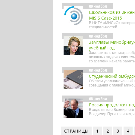
09 ноября
Школьников из инжен
MISIS Case-2015
В НИТУ «МИСиС» завершил
специальностей...
08 ноября
Замглавы Минобрнаук
учебный год
Заместитель министра обр
основных задачах системы
со времени начала работ
08 ноября
Студенческий омбудсм
Об этом уполномоченный п
совещания с главой Мино
08 ноября
Россия продолжит по
В ходе пятого Всемирного
Владимир Путин заявил, ч
СТРАНИЦЫ
1
2
3
4