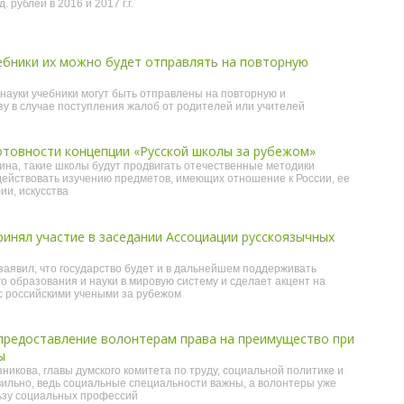
 рублей в 2016 и 2017 г.г.
ебники их можно будет отправлять на повторную
ауки учебники могут быть отправлены на повторную и
у в случае поступления жалоб от родителей или учителей
отовности концепции «Русской школы за рубежом»
на, такие школы будут продвигать отечественные методики
действовать изучению предметов, имеющих отношение к России, ее
ии, искусства
инял участие в заседании Ассоциации русскоязычных
аявил, что государство будет и в дальнейшем поддерживать
о образования и науки в мировую систему и сделает акцент на
с российскими учеными за рубежом
предоставление волонтерам права на преимущество при
ы
икова, главы думского комитета по труду, социальной политике и
вильно, ведь социальные специальности важны, а волонтеры уже
ьзу социальных профессий