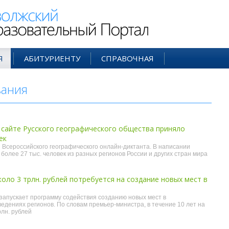
ий Образовательный Портал
Я
АБИТУРИЕНТУ
СПРАВОЧНАЯ
вания
- ноя'15
 сайте Русского географического общества приняло
ек
 Всероссийского географического онлайн-диктанта. В написании
более 27 тыс. человек из разных регионов России и других стран мира
оло 3 трлн. рублей потребуется на создание новых мест в
запускает программу содействия созданию новых мест в
дениях регионов. По словам премьер-министра, в течение 10 лет на
рлн. рублей