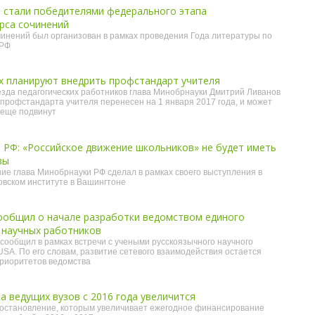
 стали победителями федерального этапа
рса сочинений
чинений был организован в рамках проведения Года литературы по
 РФ
ах планируют внедрить профстандарт учителя
езда педагогических работников глава Минобрнауки Дмитрий Ливанов
 профстандарта учителя перенесен на 1 января 2017 года, и может
 еще подвинут
 РФ: «Российское движение школьников» не будет иметь
вы
е глава Минобрнауки РФ сделал в рамках своего выступления в
вском институте в Вашингтоне
ообщил о начале разработки ведомством единого
 научных работников
сообщил в рамках встречи с учеными русскоязычного научного
A. По его словам, развитие сетевого взаимодействия остается
приоритетов ведомства
 ведущих вузов с 2016 года увеличится
постановление, которым увеличивает ежегодное финансирование