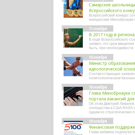
Самарские школьницы
Всероссийского конку
Всероссийский конкурс со
инициативе Минобрнауки
11 ноября
В 2017 году в регион
В ходе Всероссийского съ
заявил, что срок введения
быть, при необходимости,
10 ноября
Министр образования
идеологической осно
Соответствующее заявлени
политологическом Кеннано
10 ноября
Глава Минобрнауки с
портала вакансий для
Об этом Дмитрий Ливанов 
сообщества в США RASA-US
одним из стратегических 
10 ноября
Финансовая поддержка
Глава кабмина подписал 