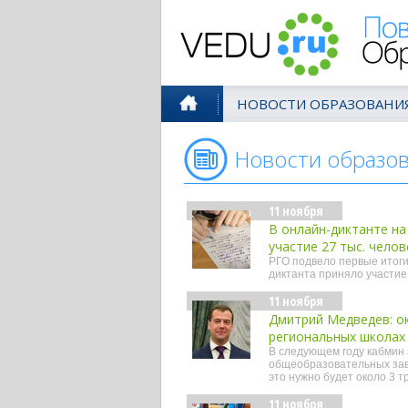
Поволжск
НОВОСТИ ОБРАЗОВАНИ
Новости образо
11 ноября
В онлайн-диктанте на
участие 27 тыс. челов
РГО подвело первые итоги
диктанта приняло участие 
11 ноября
Дмитрий Медведев: ок
региональных школах
В следующем году кабмин 
общеобразовательных заве
это нужно будет около 3 т
11 ноября