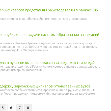
ерных классов представили работодателям в рамках Cup
ся один из крупнейших кейс-чемпионатов для инженерных
и опубликовала задачи системы образования на текущий
азования Наталья Третьяк опубликовала на своем сайте доклад об
 образования на 2015/2016 учебный год, который является третьим
ы по новому ФЗ «Об образовании»
ен: в вузах не выявлено массовых задержек стипендий
о правам студентов в России Артем Хромов заявил в рамках рабочего
брнауки Дмитрием Ливановым
ддержку зарубежных филиалов отечественных вузов
 конгресса соотечественников, проживающих за рубежом, глава РФ
то Россия продолжит поддержку филиалов своих вузов за рубежом
5
6
7
8